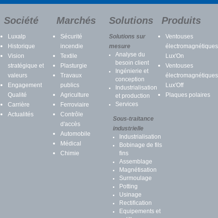
Société
Marchés
Solutions
Produits
Luxalp
Sécurité
Solutions sur
Ventouses
Historique
incendie
mesure
électromagnétiques
Analyse du
Vision
Textile
Lux'On
besoin client
stratégique et
Plasturgie
Ventouses
Ingénierie et
valeurs
Travaux
électromagnétiques
conception
Engagement
publics
Lux'Off
Industrialisation
Qualité
Agriculture
Plaques polaires
et production
Services
Carrière
Ferroviaire
Actualités
Contrôle
Sous-traitance
d'accès
industrielle
Automobile
Industrialisation
Médical
Bobinage de fils
Chimie
fins
Assemblage
Magnétisation
Surmoulage
Potting
Usinage
Rectification
Equipements et