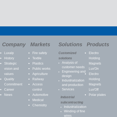
Company
Markets
Solutions
Products
Luxalp
Fire safety
Customized
Electro
History
Textile
solutions
Holding
Analysis of
Strategic
Plastics
Magnets
customer needs
vision and
Public works
Lux'On
Engineering and
values
Agriculture
Electro
design
Quality
Railway
Holding
Industrialization
Commitment
Access
Magnets
and production
Services
Career
control
Lux'Off
News
Automotive
Polar plates
Industrial
Medical
subcontracting
Chemistry
Industrialization
Winding of fine
wires